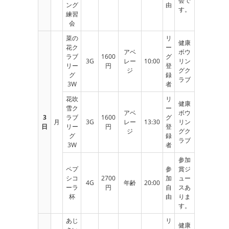
会で
ング
由
す。
練習
会
菜の
リ
健康
花ク
ー
アベ
ボウ
ラブ
1600
グ
3G
レー
10:00
リン
リー
円
登
ジ
グク
グ
録
ラブ
3W
者
花吹
リ
健康
雪ク
ー
アベ
ボウ
3
ラブ
1600
グ
月
3G
レー
13:30
リン
日
リー
円
登
ジ
グク
グ
録
ラブ
3W
者
参加
ペプ
参
賞ジ
シコ
2700
加
ュー
4G
年齢
20:00
ーラ
円
自
スあ
杯
由
りま
す。
あじ
リ
健康