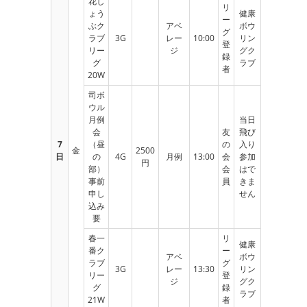
花し
リ
ょう
健康
ー
ぶク
アベ
ボウ
グ
ラブ
3G
レー
10:00
リン
登
リー
ジ
グク
録
グ
ラブ
者
20W
司ボ
ウル
月例
当日
会
友
飛び
7
（昼
の
入り
金
2500
日
の
4G
月例
13:00
会
参加
円
部）
会
はで
事前
員
きま
申し
せん
込み
要
春一
リ
健康
番ク
ー
アベ
ボウ
ラブ
グ
3G
レー
13:30
リン
リー
登
ジ
グク
グ
録
ラブ
21W
者