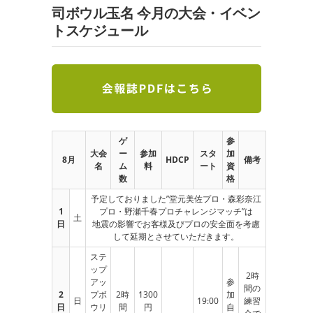
司ボウル玉名 今月の大会・イベン
トスケジュール
ゲ
参
大会
ー
参加
スタ
加
8月
HDCP
備考
名
ム
料
ート
資
数
格
予定しておりました”堂元美佐プロ・森彩奈江
1
プロ・野瀬千春プロチャレンジマッチ”は
土
日
地震の影響でお客様及びプロの安全面を考慮
して延期とさせていただきます。
ステ
ップ
2時
アッ
参
間の
2
プボ
2時
1300
加
日
19:00
練習
日
ウリ
間
円
自