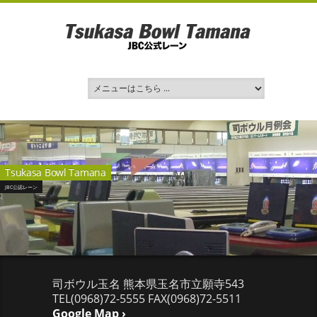
Tsukasa Bowl Tamana
JBC公認レーン
司ボウル玉名 熊本県玉名市立願寺543
TEL(0968)72-5555 FAX(0968)72-5511
Google Map ›