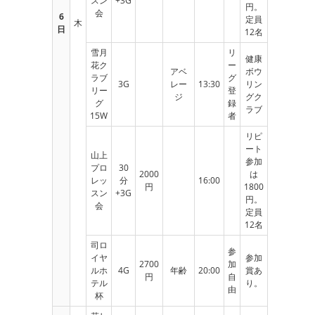
スン
+3G
円。
会
6
定員
木
日
12名
雪月
リ
健康
花ク
ー
アベ
ボウ
ラブ
グ
3G
レー
13:30
リン
リー
登
ジ
グク
グ
録
ラブ
15W
者
リピ
ート
山上
参加
プロ
30
2000
は
レッ
分
16:00
円
1800
スン
+3G
円。
会
定員
12名
司ロ
参
イヤ
参加
2700
加
ルホ
4G
年齢
20:00
賞あ
円
自
テル
り。
由
杯