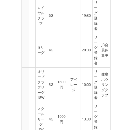
リ
ロイ
ー
ヤル
グ
6G
19:30
クラ
登
ブ
録
者
リ
ー
JB会
JBリ
グ
4G
20:00
員募
ーグ
登
集中
録
者
オリ
リ
健康
ーブ
ー
アベ
ボウ
クラ
1600
グ
3G
レー
10:00
リン
ブリ
円
登
ジ
グク
ーグ
録
ラブ
18W
者
リ
スク
ー
ール
1900
グ
リー
4G
13:30
円
登
グ
録
1W