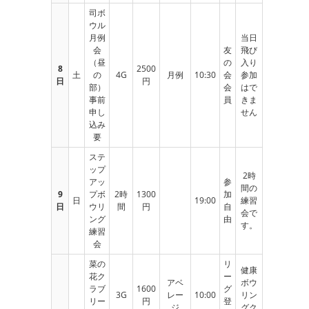
司ボ
ウル
月例
当日
会
友
飛び
（昼
の
入り
8
2500
土
の
4G
月例
10:30
会
参加
日
円
部）
会
はで
事前
員
きま
申し
せん
込み
要
ステ
ップ
2時
アッ
参
間の
9
プボ
2時
1300
加
日
19:00
練習
日
ウリ
間
円
自
会で
ング
由
す。
練習
会
菜の
リ
健康
花ク
ー
アベ
ボウ
ラブ
1600
グ
3G
レー
10:00
リン
リー
円
登
ジ
グク