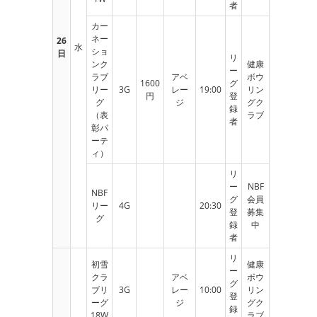
者
カー
ネー
26
水
ショ
日
リ
ンク
健康
ー
ラブ
アベ
ボウ
1600
グ
リー
3G
レー
19:00
リン
円
登
グ
ジ
グク
録
（表
ラブ
者
彰パ
ーテ
ィ）
リ
ー
NBF
NBF
グ
会員
リー
4G
20:30
登
募集
グ
録
中
者
リ
初雪
健康
ー
クラ
アベ
ボウ
グ
ブリ
3G
レー
10:00
リン
登
ーグ
ジ
グク
録
18W
ラブ