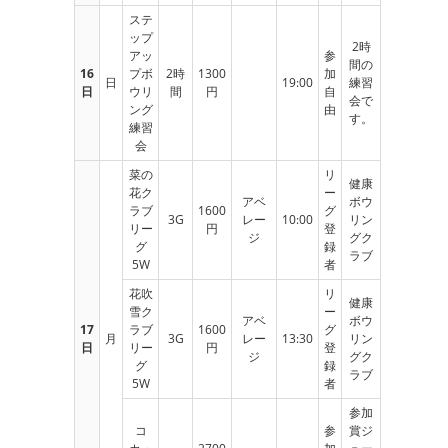
ステ
ップ
2時
アッ
参
間の
16
プボ
2時
1300
加
日
19:00
練習
日
ウリ
間
円
自
会で
ング
由
す。
練習
会
菜の
リ
健康
花ク
ー
アベ
ボウ
ラブ
1600
グ
3G
レー
10:00
リン
リー
円
登
ジ
グク
グ
録
ラブ
5W
者
花吹
リ
健康
雪ク
ー
アベ
ボウ
17
ラブ
1600
グ
月
3G
レー
13:30
リン
日
リー
円
登
ジ
グク
グ
録
ラブ
5W
者
参加
コ
参
賞ジ