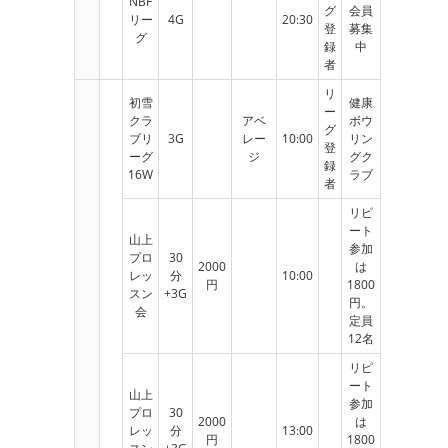
NBF
グ
会員
リー
4G
20:30
登
募集
グ
録
中
者
リ
初雪
健康
ー
クラ
アベ
ボウ
グ
ブリ
3G
レー
10:00
リン
登
ーグ
ジ
グク
録
16W
ラブ
者
リピ
ート
山上
参加
プロ
30
2000
は
レッ
分
10:00
円
1800
スン
+3G
円。
会
定員
12名
リピ
ート
山上
参加
プロ
30
2000
は
レッ
分
13:00
円
1800