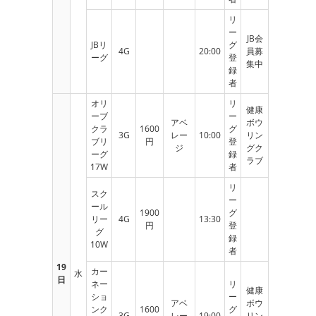
リ
ー
JB会
JBリ
グ
4G
20:00
員募
ーグ
登
集中
録
者
オリ
リ
健康
ーブ
ー
アベ
ボウ
クラ
1600
グ
3G
レー
10:00
リン
ブリ
円
登
ジ
グク
ーグ
録
ラブ
17W
者
リ
スク
ー
ール
1900
グ
リー
4G
13:30
円
登
グ
録
10W
者
19
カー
水
日
ネー
リ
健康
ショ
ー
アベ
ボウ
ンク
1600
グ
3G
レー
19:00
リン