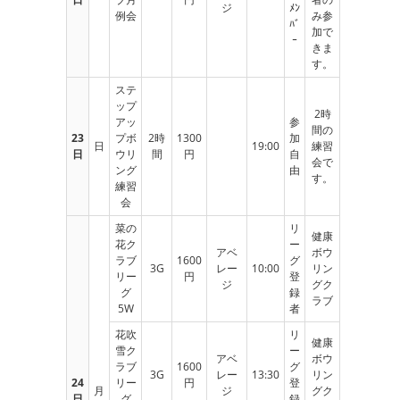
ジ
ﾒﾝ
例会
み参
ﾊﾞ
加で
ｰ
きま
す。
ステ
ップ
2時
アッ
参
間の
23
プボ
2時
1300
加
日
19:00
練習
日
ウリ
間
円
自
会で
ング
由
す。
練習
会
菜の
リ
健康
花ク
ー
アベ
ボウ
ラブ
1600
グ
3G
レー
10:00
リン
リー
円
登
ジ
グク
グ
録
ラブ
5W
者
花吹
リ
健康
雪ク
ー
アベ
ボウ
ラブ
1600
グ
3G
レー
13:30
リン
24
リー
円
登
月
ジ
グク
日
グ
録