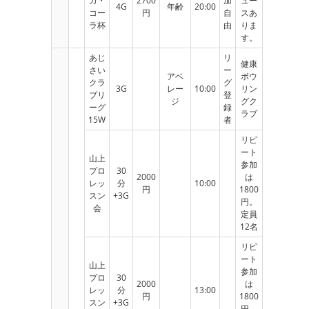
カ・
2700
加
ュー
4G
年齢
20:00
コー
円
自
スあ
ラ杯
由
りま
す。
あじ
リ
健康
さい
ー
アベ
ボウ
クラ
グ
3G
レー
10:00
リン
ブリ
登
ジ
グク
ーグ
録
ラブ
15W
者
リピ
ート
山上
参加
プロ
30
2000
は
レッ
分
10:00
円
1800
スン
+3G
円。
会
定員
12名
リピ
ート
山上
参加
プロ
30
2000
は
レッ
分
13:00
円
1800
スン
+3G
円。