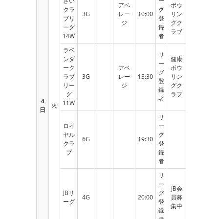
さい
ー
アベ
ボウ
クラ
グ
3G
レー
10:00
リン
ブリ
登
ジ
グク
ーグ
録
ラブ
14W
者
ラベ
リ
ンダ
健康
ー
ーク
アベ
ボウ
グ
ラブ
3G
レー
13:30
リン
登
リー
ジ
グク
録
グ
ラブ
者
4
11W
火
日
リ
ロイ
ー
ヤル
グ
6G
19:30
クラ
登
ブ
録
者
リ
ー
JB会
JBリ
グ
4G
20:00
員募
ーグ
登
集中
録