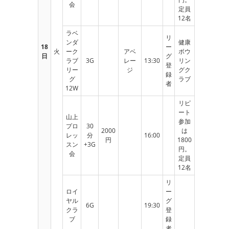
会
定員
12名
ラベ
リ
ンダ
健康
18
ー
火
ーク
アベ
ボウ
日
グ
ラブ
3G
レー
13:30
リン
登
リー
ジ
グク
録
グ
ラブ
者
12W
リピ
ート
山上
参加
プロ
30
2000
は
レッ
分
16:00
円
1800
スン
+3G
円。
会
定員
12名
リ
ロイ
ー
ヤル
グ
6G
19:30
クラ
登
ブ
録
者