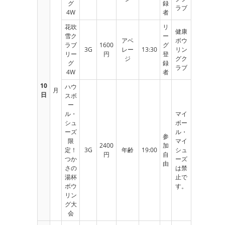
グ
録
ラブ
4W
者
花吹
リ
健康
雪ク
ー
アベ
ボウ
ラブ
1600
グ
3G
レー
13:30
リン
リー
円
登
ジ
グク
グ
録
ラブ
4W
者
10
ハウ
月
日
スボ
ー
ル・
マイ
シュ
ボー
ーズ
ル・
参
限
マイ
2400
加
定！
3G
年齢
19:00
シュ
円
自
つか
ーズ
由
さの
は禁
湯杯
止で
ボウ
す。
リン
グ大
会