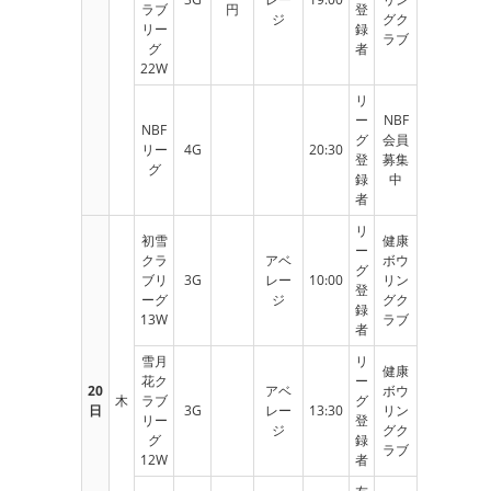
ラブ
円
登
ジ
グク
リー
録
ラブ
グ
者
22W
リ
ー
NBF
NBF
グ
会員
リー
4G
20:30
登
募集
グ
録
中
者
リ
初雪
健康
ー
クラ
アベ
ボウ
グ
ブリ
3G
レー
10:00
リン
登
ーグ
ジ
グク
録
13W
ラブ
者
雪月
リ
健康
花ク
ー
20
アベ
ボウ
木
ラブ
グ
日
3G
レー
13:30
リン
リー
登
ジ
グク
グ
録
ラブ
12W
者