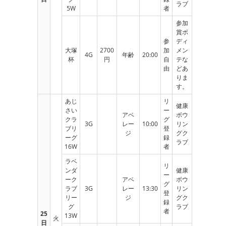
ラブ
5W
者
参加
賞ボ
参
ディ
大塚
2700
加
メン
4G
年齢
20:00
杯
円
自
テな
由
どあ
りま
す。
あじ
リ
健康
さい
ー
アベ
ボウ
クラ
グ
3G
レー
10:00
リン
ブリ
登
ジ
グク
ーグ
録
ラブ
16W
者
ラベ
リ
ンダ
健康
ー
ーク
アベ
ボウ
グ
ラブ
3G
レー
13:30
リン
登
リー
ジ
グク
録
グ
ラブ
者
25
13W
火
日