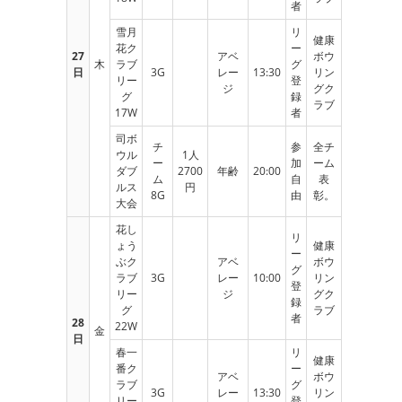
者
雪月
リ
健康
花ク
ー
27
アベ
ボウ
木
ラブ
グ
日
3G
レー
13:30
リン
リー
登
ジ
グク
グ
録
ラブ
17W
者
司ボ
チ
参
全チ
ウル
1人
ー
加
ーム
ダブ
2700
年齢
20:00
ム
自
表
ルス
円
8G
由
彰。
大会
花し
リ
ょう
健康
ー
ぶク
アベ
ボウ
グ
ラブ
3G
レー
10:00
リン
登
リー
ジ
グク
録
グ
ラブ
者
28
22W
金
日
春一
リ
健康
番ク
ー
アベ
ボウ
ラブ
グ
3G
レー
13:30
リン
リー
登