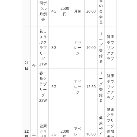
友
司ボ
の
ウル
2500
4G
月例
20:00
会
月例
円
会
会
員
花し
リ
ょう
健康
ー
ぶク
アベ
ボウ
グ
ラブ
3G
レー
10:00
リン
登
リー
ジ
グク
録
グ
ラブ
者
21
21W
金
日
春一
リ
健康
番ク
ー
アベ
ボウ
ラブ
グ
3G
レー
13:30
リン
リー
登
ジ
グク
グ
録
ラブ
22W
者
健康
クラ
健
ブリ
康
健康
ーグ
アベ
ｸﾗ
22
クラ
2000
参加
土
3G
レー
10:00
ﾌﾞ
日
ブ月
円
者の