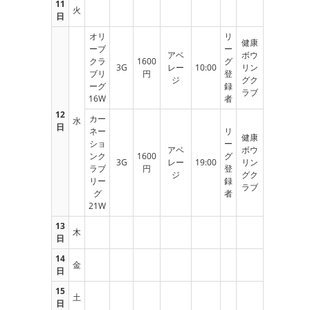
11
火
日
オリ
リ
健康
ーブ
ー
アベ
ボウ
クラ
1600
グ
3G
レー
10:00
リン
ブリ
円
登
ジ
グク
ーグ
録
ラブ
16W
者
12
カー
水
日
ネー
リ
健康
ショ
ー
アベ
ボウ
ンク
1600
グ
3G
レー
19:00
リン
ラブ
円
登
ジ
グク
リー
録
ラブ
グ
者
21W
13
木
日
14
金
日
15
土
日