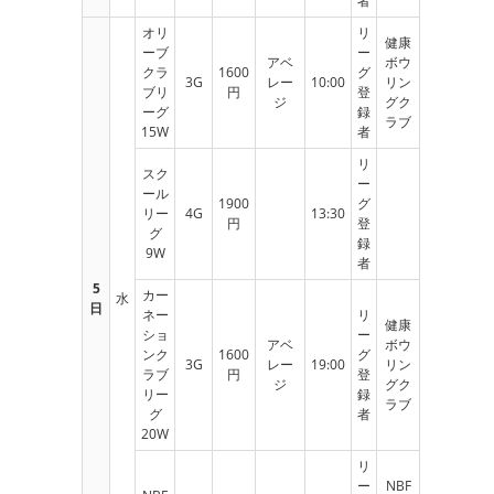
者
オリ
リ
健康
ーブ
ー
アベ
ボウ
クラ
1600
グ
3G
レー
10:00
リン
ブリ
円
登
ジ
グク
ーグ
録
ラブ
15W
者
リ
スク
ー
ール
1900
グ
リー
4G
13:30
円
登
グ
録
9W
者
5
カー
水
日
ネー
リ
健康
ショ
ー
アベ
ボウ
ンク
1600
グ
3G
レー
19:00
リン
ラブ
円
登
ジ
グク
リー
録
ラブ
グ
者
20W
リ
ー
NBF